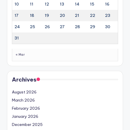
10
11
12
13
14
15
16
17
18
19
20
21
22
23
24
25
26
27
28
29
30
31
« Mar
Archives
August 2026
March 2026
February 2026
January 2026
December 2025