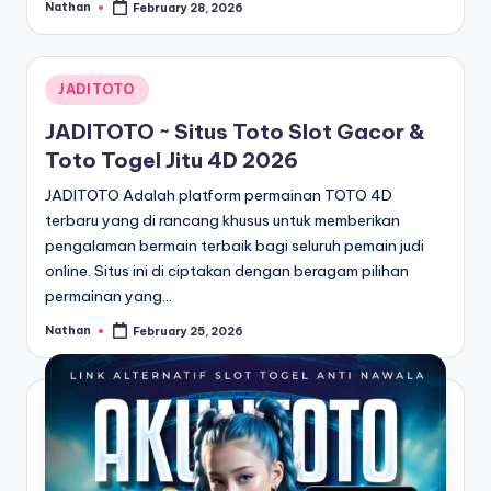
Nathan
February 28, 2026
Posted
by
Posted
JADITOTO
in
JADITOTO ~ Situs Toto Slot Gacor &
Toto Togel Jitu 4D 2026
JADITOTO Adalah platform permainan TOTO 4D
terbaru yang di rancang khusus untuk memberikan
pengalaman bermain terbaik bagi seluruh pemain judi
online. Situs ini di ciptakan dengan beragam pilihan
permainan yang…
Nathan
February 25, 2026
Posted
by