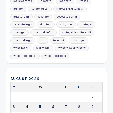
login logototo
logototo
logo toto
ltdtoto
ltd toto
ltdtoto daftar
ltdtoto link alternatif
ltdtoto login
sesetoto
sesetoto daftar
sesetoto login
situs toto
slot gacor
sontogel
son togel
sontogel daftar
sontogel link alternatif
sontogel login
toto
toto slot
toto togel
wang togel
wangtogel
wangtogel alternatif
wangtogel daftar
wangtogel login
AUGUST 2026
M
T
W
T
F
S
S
1
2
3
4
5
6
7
8
9