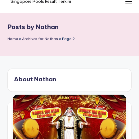
Singapore Pools Result Terkini
Just
another
WordPress
Posts by Nathan
site
Home
»
Archives for Nathan
»
Page 2
About Nathan